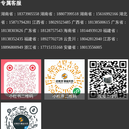
专属客服
业，数字化经营不仅能够帮助企业更
精准地把握市场需求，优化产品设计
湖南省：18373905558 湖南省：18807399518 湖南省：15616992166 湖北
和生产流程，还能提升客户服务质
省：15871794281 江西省：18029323485 广西省：18138500615 广东省：
量，增强品牌竞争力。
18138303626 广东省：18128757543 海南省：18144939120 福建省：
18138352435 福建省：18927702728 云贵川：18042812040 江苏省：
18896800949 浙江省：17715155168 安徽省：
18013556005
小红书二维码
小程序二维码
视频二维码