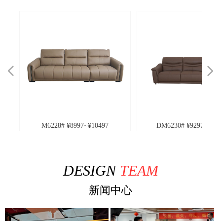
넳
넲
228# ¥8997~¥10497
DM6230# ¥9297~¥10197
DESIGN
TEAM
新闻中心