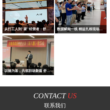
从打工人到"家"经营者：舒康美员工的阿米巴幸福蜕变第一篇
数据赋能一线 精益扎根现场：开启数字化经营新征程
这是一场职业角色的转变，更是一场
数据赋能一线 精益扎根现场：开启
关于\x26quot;家\x26quot;的价值重构
数字化经营新征程
——当每个员工都成为经营者，冰冷
总裁主题演讲：数字化经营的战略蓝
的家具被注入了\x26quot;幸
图
在快速发展的家居行业中，舒康美家
具有限公司始终秉持创新与进取的精
以德为基，共筑职场新篇 舒康美家居集团新八德培训圆满落幕
神，不断探索新的发展路径。近日，
公司成功召开了以“数据赋能一线 精
2025年2月15-16日舒康美家居集团邀
益扎根现场：开启数字化经营新征
请新八德资深讲师雷云任校长到公司
程”为主题的月会
开展新八德培训，旨在提升员工的品
CONTACT
US
罗梅总裁在演讲中指出，随着科技的
德、职业素养及心灵品质，更好的做
飞速发展，数字化已经成为各行各业
到“孝亲、友人、立志、循规、尊
联系我们
转型升级的关键驱动力。在家居行
师、长善”。