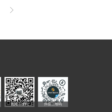
ꁇ
话：
19186812077
视频二维码
抖音二维码